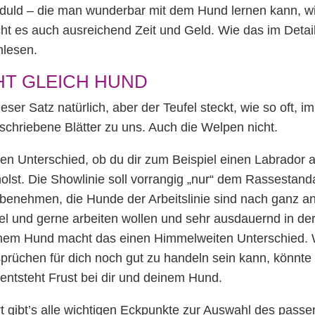
uld – die man wunderbar mit dem Hund lernen kann, wi
ht es auch ausreichend Zeit und Geld. Wie das im Detail
lesen.
HT GLEICH HUND
eser Satz natürlich, aber der Teufel steckt, wie so oft, i
chriebene Blätter zu uns. Auch die Welpen nicht.
en Unterschied, ob du dir zum Beispiel einen Labrador a
 holst. Die Showlinie soll vorrangig „nur“ dem Rassestan
benehmen, die Hunde der Arbeitslinie sind nach ganz an
iel und gerne arbeiten wollen und sehr ausdauernd in der
em Hund macht das einen Himmelweiten Unterschied. W
rüchen für dich noch gut zu handeln sein kann, könnte 
entsteht Frust bei dir und deinem Hund.
rt gibt’s alle wichtigen Eckpunkte zur Auswahl des pass