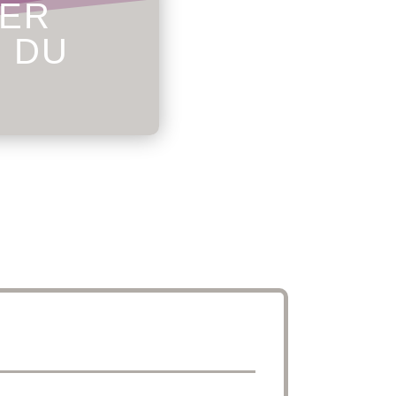
IER
S DU